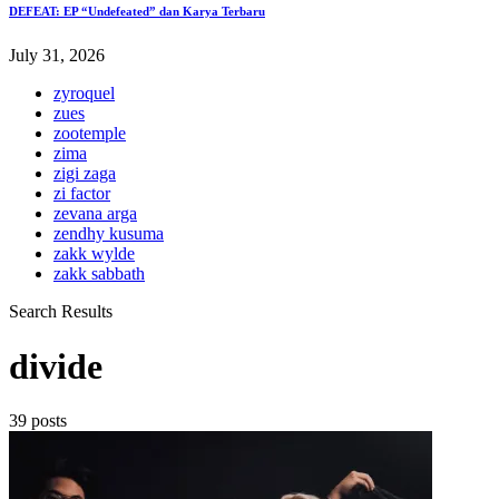
DEFEAT: EP “Undefeated” dan Karya Terbaru
July 31, 2026
zyroquel
zues
zootemple
zima
zigi zaga
zi factor
zevana arga
zendhy kusuma
zakk wylde
zakk sabbath
Search Results
divide
39 posts