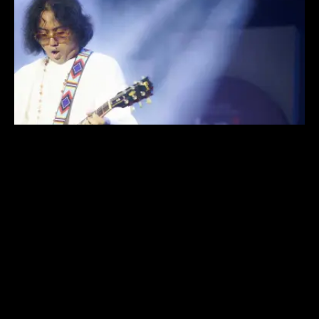
5 Album Blues Rock Terfavorit ARYA
NOVANDA
Usai rilis tribute untuk legenda blues, Freddie King dan Eric
Clapton, Arya Novanda ungkap album-album blues rock
favoritnya.
JUNE 23, 2025