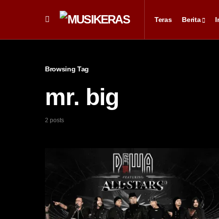
Teras
Berita
I
Browsing Tag
mr. big
2 posts