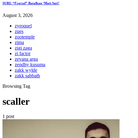
SURI: “Fractal” Batalkan ‘Mati Suri’
August 3, 2026
zyroquel
zues
zootemple
zima
zigi zaga
zi factor
zevana arga
zendhy kusuma
zakk wylde
zakk sabbath
Browsing Tag
scaller
1 post