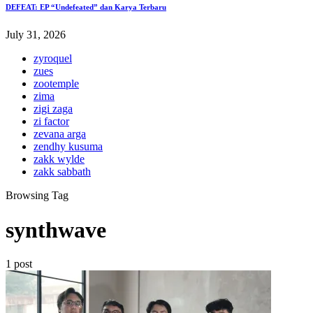
DEFEAT: EP “Undefeated” dan Karya Terbaru
July 31, 2026
zyroquel
zues
zootemple
zima
zigi zaga
zi factor
zevana arga
zendhy kusuma
zakk wylde
zakk sabbath
Browsing Tag
synthwave
1 post