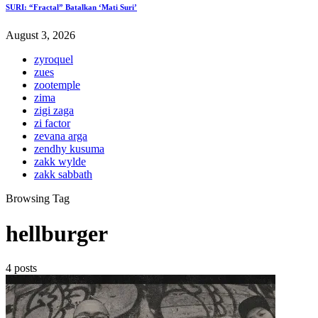
SURI: “Fractal” Batalkan ‘Mati Suri’
August 3, 2026
zyroquel
zues
zootemple
zima
zigi zaga
zi factor
zevana arga
zendhy kusuma
zakk wylde
zakk sabbath
Browsing Tag
hellburger
4 posts