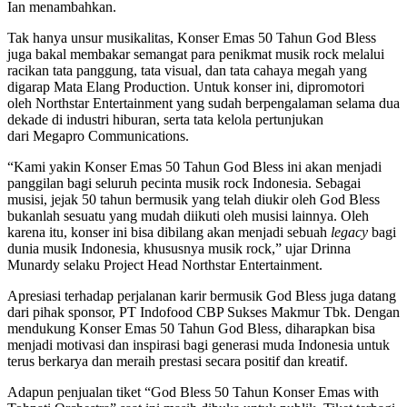
Ian menambahkan.
Tak hanya unsur musikalitas, Konser Emas 50 Tahun God Bless
juga bakal membakar semangat para penikmat musik rock melalui
racikan tata panggung, tata visual, dan tata cahaya megah yang
digarap Mata Elang Production. Untuk konser ini, dipromotori
oleh Northstar Entertainment yang sudah berpengalaman selama dua
dekade di industri hiburan, serta tata kelola pertunjukan
dari Megapro Communications.
“Kami yakin Konser Emas 50 Tahun God Bless ini akan menjadi
panggilan bagi seluruh pecinta musik rock Indonesia. Sebagai
musisi, jejak 50 tahun bermusik yang telah diukir oleh God Bless
bukanlah sesuatu yang mudah diikuti oleh musisi lainnya. Oleh
karena itu, konser ini bisa dibilang akan menjadi sebuah
legacy
bagi
dunia musik Indonesia, khususnya musik rock,” ujar Drinna
Munardy selaku Project Head Northstar Entertainment.
Apresiasi terhadap perjalanan karir bermusik God Bless juga datang
dari pihak sponsor, PT Indofood CBP Sukses Makmur Tbk. Dengan
mendukung Konser Emas 50 Tahun God Bless, diharapkan bisa
menjadi motivasi dan inspirasi bagi generasi muda Indonesia untuk
terus berkarya dan meraih prestasi secara positif dan kreatif.
Adapun penjualan tiket “God Bless 50 Tahun Konser Emas with