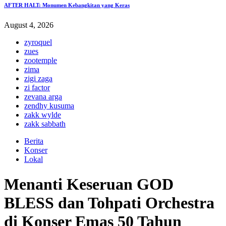
AFTER HALT: Monumen Kebangkitan yang Keras
August 4, 2026
zyroquel
zues
zootemple
zima
zigi zaga
zi factor
zevana arga
zendhy kusuma
zakk wylde
zakk sabbath
Berita
Konser
Lokal
​​Menanti Keseruan GOD
BLESS dan Tohpati Orchestra
di Konser Emas 50 Tahun