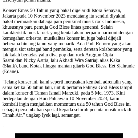
Konser Emas 50 Tahun yang bakal digelar di Istora Senayan,
Jakarta pada 10 November 2023 mendatang itu sendiri diyakini
bakal memuaskan dahaga para penikmat musik rock Indonesia,
khususnya para pemuja God Bless lintas generasi. Selain
karakteristik musik rock yang kental akan berpadu harmoni dengan
kemegahan orkestra, musikalitas konser ini juga bakal dijejali
beberapa bintang tamu yang menarik. Ada Padi Reborn yang akan
mengisi slot sebagai band pembuka, serta deretan kolaborator yang
tak kalah berkelas yaitu diva pop dan rock Anggun Cipta
Sasmi dan Nicky Astria, lalu Akhadi Wira Satriaji alias Kaka
(Slank), band Kotak hingga mantan gitaris God Bless, Eet Sjahranie
(Edane).
“Jelang konser ini, kami seperti merasakan kembali adrenalin yang
sama ketika 50 tahun lalu, untuk pertama kalinya God Bless tampil
dalam konser di Taman Ismail Marzuki, pada 5 Mei 1973. Kini
bertepatan dengan Hari Pahlawan 10 November 2023, kami
kembali ingin menjadikan momentum usia 50 tahun God Bless ini
sebagai persembahan spesial kepada seluruh pecinta musik rock di
Tanah Air,” ungkap Iyek lagi, semangat.
.