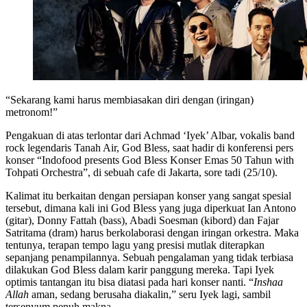
“Sekarang kami harus membiasakan diri dengan (iringan)
metronom!”
Pengakuan di atas terlontar dari Achmad ‘Iyek’ Albar, vokalis band
rock legendaris Tanah Air, God Bless, saat hadir di konferensi pers
konser “Indofood presents God Bless Konser Emas 50 Tahun with
Tohpati Orchestra”, di sebuah cafe di Jakarta, sore tadi (25/10).
Kalimat itu berkaitan dengan persiapan konser yang sangat spesial
tersebut, dimana kali ini God Bless yang juga diperkuat Ian Antono
(gitar), Donny Fattah (bass), Abadi Soesman (kibord) dan Fajar
Satritama (dram) harus berkolaborasi dengan iringan orkestra. Maka
tentunya, terapan tempo lagu yang presisi mutlak diterapkan
sepanjang penampilannya. Sebuah pengalaman yang tidak terbiasa
dilakukan God Bless dalam karir panggung mereka. Tapi Iyek
optimis tantangan itu bisa diatasi pada hari konser nanti. “
Inshaa
Allah
aman, sedang berusaha diakalin,” seru Iyek lagi, sambil
tersenyum penuh makna.