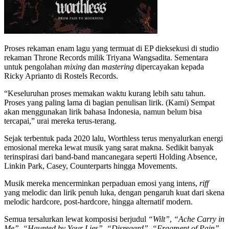
Proses rekaman enam lagu yang termuat di EP dieksekusi di studio
rekaman Throne Records milik Triyana Wangsadita. Sementara
untuk pengolahan
mixing
dan
mastering
dipercayakan kepada
Ricky Aprianto di Rostels Records.
“Keseluruhan proses memakan waktu kurang lebih satu tahun.
Proses yang paling lama di bagian penulisan lirik. (Kami) Sempat
akan menggunakan lirik bahasa Indonesia, namun belum bisa
tercapai,” urai mereka terus-terang.
Sejak terbentuk pada 2020 lalu, Worthless terus menyalurkan energi
emosional mereka lewat musik yang sarat makna. Sedikit banyak
terinspirasi dari band-band mancanegara seperti Holding Absence,
Linkin Park, Casey, Counterparts hingga Movements.
Musik mereka mencerminkan perpaduan emosi yang intens,
riff
yang melodic dan lirik penuh luka, dengan pengaruh kuat dari skena
melodic hardcore, post-hardcore, hingga alternatif modern.
Semua tersalurkan lewat komposisi berjudul
“Wilt”
,
“Ache Carry in
Me”
,
“Haunted by Your Lies”
,
“Disregard”
,
“Fragment of Pain”