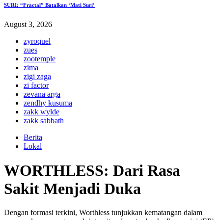
SURI: “Fractal” Batalkan ‘Mati Suri’
August 3, 2026
zyroquel
zues
zootemple
zima
zigi zaga
zi factor
zevana arga
zendhy kusuma
zakk wylde
zakk sabbath
Berita
Lokal
WORTHLESS: Dari Rasa
Sakit Menjadi Duka
Dengan formasi terkini, Worthless tunjukkan kematangan dalam