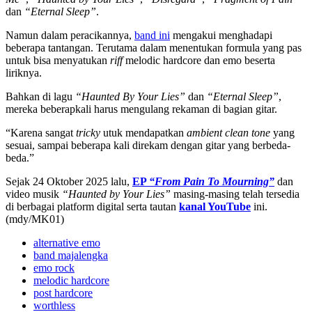
dan
“Eternal Sleep”
.
Namun dalam peracikannya,
band ini
mengakui menghadapi
beberapa tantangan. Terutama dalam menentukan formula yang pas
untuk bisa menyatukan
riff
melodic hardcore dan emo beserta
liriknya.
Bahkan di lagu
“Haunted By Your Lies”
dan
“Eternal Sleep”
,
mereka beberapkali harus mengulang rekaman di bagian gitar.
“Karena sangat
tricky
utuk mendapatkan
ambient clean tone
yang
sesuai, sampai beberapa kali direkam dengan gitar yang berbeda-
beda.”
Sejak 24 Oktober 2025 lalu,
EP
“From Pain To Mourning”
dan
video musik
“Haunted by Your Lies”
masing-masing telah tersedia
di berbagai platform digital serta tautan
kanal YouTube
ini.
(mdy/MK01)
alternative emo
band majalengka
emo rock
melodic hardcore
post hardcore
worthless