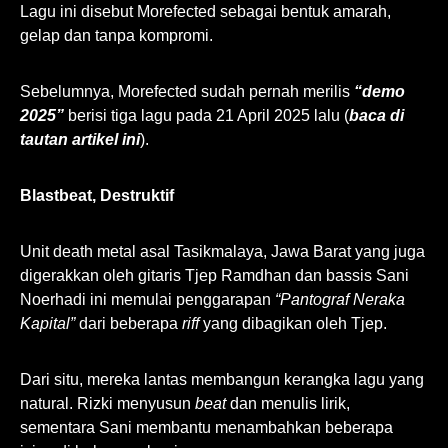
Lagu ini disebut Morefected sebagai bentuk amarah,
gelap dan tanpa kompromi.
Sebelumnya, Morefected sudah pernah merilis
“demo
2025”
berisi tiga lagu pada 21 April 2025 lalu (
baca di
tautan artikel ini
).
Blastbeat, Destruktif
Unit death metal asal Tasikmalaya, Jawa Barat yang juga
digerakkan oleh gitaris Tjep Ramdhan dan bassis Sani
Noerhadi ini memulai penggarapan
“Pantograf Neraka
Kapital”
dari beberapa
riff
yang dibagikan oleh Tjep.
Dari situ, mereka lantas membangun kerangka lagu yang
natural. Rizki menyusun
beat
dan menulis lirik,
sementara Sani membantu menambahkan beberapa