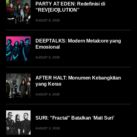
PARTY AT EDEN: Redefinisi di
“REV[E/O]LUTION”
AUGUST 6, 2026
DEEPTALKS: Modern Metalcore yang
Emosional
AUGUST 5, 2026
AFTER HALT: Monumen Kebangkitan
yang Keras
AUGUST 4, 2026
SURI: “Fractal” Batalkan ‘Mati Suri’
AUGUST 3, 2026