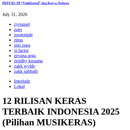
DEFEAT: EP “Undefeated” dan Karya Terbaru
July 31, 2026
zyroquel
zues
zootemple
zima
zigi zaga
zi factor
zevana arga
zendhy kusuma
zakk wylde
zakk sabbath
Interlude
Lokal
12 RILISAN KERAS
TERBAIK INDONESIA 2025
(Pilihan MUSIKERAS)