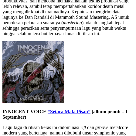
produktivitas, dan mencoba memaksimalkan teknis produksi yang
lebih relevan, sambil tetap mempertahankan koridor death metal
yang mengalir kuat di urat nadinya. Keputusan mengirim data
lagunya ke Dan Randall di Mammoth Sound Mastering, AS untuk
pemolesan pelarasan suaranya (
mastering
) adalah langkah tepat
sehingga peracikan serta penyempurnaan lagu yang butuh waktu
hingga setahun tersebut terbayar lunas di rilisan ini.
INNOCENT VOICE
“Setara Mata Pisau”
(album penuh – 1
September)
Lagu-lagu di rilisan keras ini didominasi
riff
dan
groove
metalcore
modern yang bertenaga, namun dibubuhi unsur symphonic yang