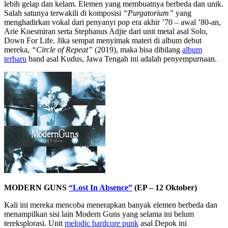
lebih gelap dan kelam. Elemen yang membuatnya berbeda dan unik.
Salah satunya terwakili di komposisi
“Purgatorium”
yang
menghadirkan vokal dari penyanyi pop era akhir ’70 – awal ’80-an,
Arie Koesmiran serta Stephanus Adjie dari unit metal asal Solo,
Down For Life. Jika sempat menyimak materi di album debut
mereka,
“Circle of Repeat”
(2019), maka bisa dibilang
album
terbaru
band asal Kudus, Jawa Tengah ini adalah penyempurnaan.
MODERN GUNS
“Lost In Absence”
(EP – 12 Oktober)
Kali ini mereka mencoba menerapkan banyak elemen berbeda dan
menampilkan sisi lain Modern Guns yang selama ini belum
tereksplorasi. Unit
melodic hardcore punk
asal Depok ini