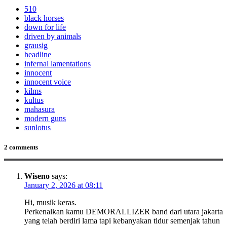
510
black horses
down for life
driven by animals
grausig
headline
infernal lamentations
innocent
innocent voice
kilms
kultus
mahasura
modern guns
sunlotus
2 comments
Wiseno
says:
January 2, 2026 at 08:11
Hi, musik keras.
Perkenalkan kamu DEMORALLIZER band dari utara jakarta
yang telah berdiri lama tapi kebanyakan tidur semenjak tahun