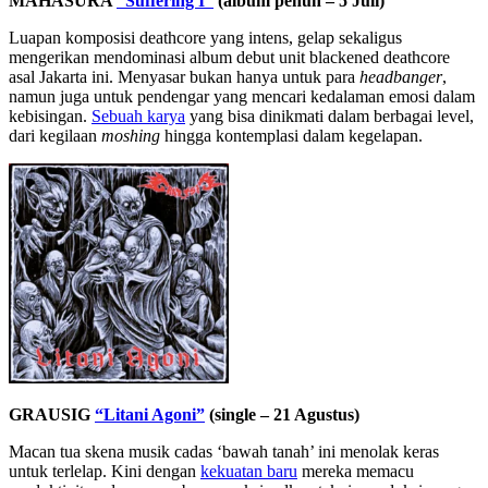
MAHASURA
“Suffering I”
(album penuh – 5 Juli)
Luapan komposisi deathcore yang intens, gelap sekaligus
mengerikan mendominasi album debut unit blackened deathcore
asal Jakarta ini. Menyasar bukan hanya untuk para
headbanger
,
namun juga untuk pendengar yang mencari kedalaman emosi dalam
kebisingan.
Sebuah karya
yang bisa dinikmati dalam berbagai level,
dari kegilaan
moshing
hingga kontemplasi dalam kegelapan.
GRAUSIG
“Litani Agoni”
(single – 21 Agustus)
Macan tua skena musik cadas ‘bawah tanah’ ini menolak keras
untuk terlelap. Kini dengan
kekuatan baru
mereka memacu