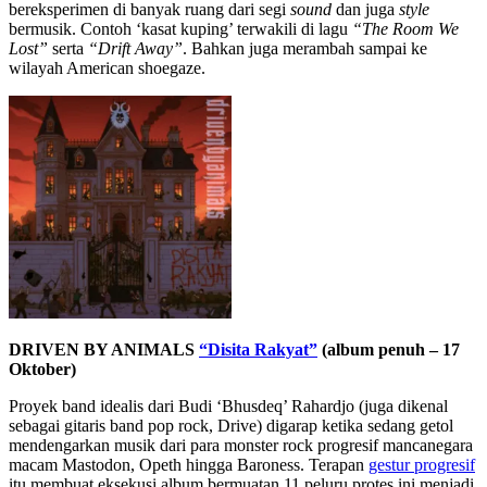
bereksperimen di banyak ruang dari segi
sound
dan juga
style
bermusik. Contoh ‘kasat kuping’ terwakili di lagu
“The Room We
Lost”
serta
“Drift Away”
. Bahkan juga merambah sampai ke
wilayah American shoegaze.
DRIVEN BY ANIMALS
“Disita Rakyat”
(album penuh – 17
Oktober)
Proyek band idealis dari Budi ‘Bhusdeq’ Rahardjo (juga dikenal
sebagai gitaris band pop rock, Drive) digarap ketika sedang getol
mendengarkan musik dari para monster rock progresif mancanegara
macam Mastodon, Opeth hingga Baroness. Terapan
gestur progresif
itu membuat eksekusi album bermuatan 11 peluru protes ini menjadi