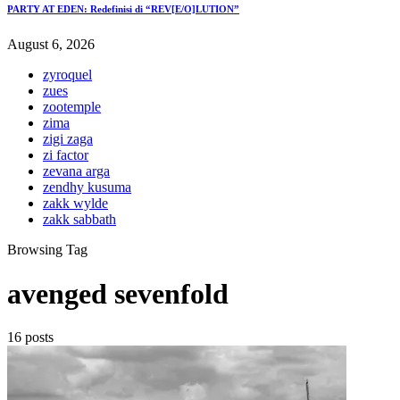
PARTY AT EDEN: Redefinisi di “REV[E/O]LUTION”
August 6, 2026
zyroquel
zues
zootemple
zima
zigi zaga
zi factor
zevana arga
zendhy kusuma
zakk wylde
zakk sabbath
Browsing Tag
avenged sevenfold
16 posts