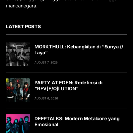
mancanegara.
LATEST POSTS
MORKTHULL: Kebangkitan di “Sunya //
Laya”
AUGUST 7, 2026
PARTY AT EDEN: Redefinisi di
“REV[E/O]LUTION”
AUGUST 6, 2026
DEEPTALKS: Modern Metalcore yang
Emosional