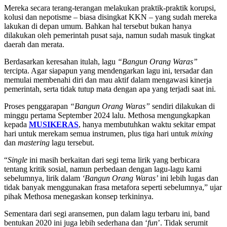
Mereka secara terang-terangan melakukan praktik-praktik korupsi,
kolusi dan nepotisme – biasa disingkat KKN – yang sudah mereka
lakukan di depan umum. Bahkan hal tersebut bukan hanya
dilakukan oleh pemerintah pusat saja, namun sudah masuk tingkat
daerah dan merata.
Berdasarkan keresahan itulah, lagu
“Bangun Orang Waras”
tercipta. Agar siapapun yang mendengarkan lagu ini, tersadar dan
memulai membenahi diri dan mau aktif dalam mengawasi kinerja
pemerintah, serta tidak tutup mata dengan apa yang terjadi saat ini.
Proses penggarapan
“Bangun Orang Waras”
sendiri dilakukan di
minggu pertama September 2024 lalu. Methosa mengungkapkan
kepada
MUSIKERAS
, hanya membutuhkan waktu sekitar empat
hari untuk merekam semua instrumen, plus tiga hari untuk
mixing
dan
mastering
lagu tersebut.
“
Single
ini masih berkaitan dari segi tema lirik yang berbicara
tentang kritik sosial, namun perbedaan dengan lagu-lagu kami
sebelumnya, lirik dalam
‘Bangun Orang Waras’
ini lebih lugas dan
tidak banyak menggunakan frasa metafora seperti sebelumnya,” ujar
pihak Methosa menegaskan konsep terkininya.
Sementara dari segi aransemen, pun dalam lagu terbaru ini, band
bentukan 2020 ini juga lebih sederhana dan ‘
fun
’. Tidak serumit