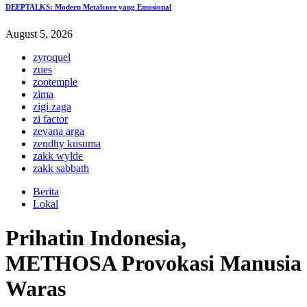
DEEPTALKS: Modern Metalcore yang Emosional
August 5, 2026
zyroquel
zues
zootemple
zima
zigi zaga
zi factor
zevana arga
zendhy kusuma
zakk wylde
zakk sabbath
Berita
Lokal
Prihatin Indonesia,
METHOSA Provokasi Manusia
Waras