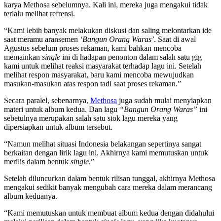
karya Methosa sebelumnya. Kali ini, mereka juga mengakui tidak
terlalu melihat refrensi.
“Kami lebih banyak melakukan diskusi dan saling melontarkan ide
saat meramu aransemen
‘Bangun Orang Waras’
. Saat di awal
Agustus sebelum proses rekaman, kami bahkan mencoba
memainkan
single
ini di hadapan penonton dalam salah satu gig
kami untuk melihat reaksi masyarakat terhadap lagu ini. Setelah
melihat respon masyarakat, baru kami mencoba mewujudkan
masukan-masukan atas respon tadi saat proses rekaman.”
Secara paralel, sebenarnya,
Methosa
juga sudah mulai menyiapkan
materi untuk album kedua. Dan lagu
“Bangun Orang Waras”
ini
sebetulnya merupakan salah satu stok lagu mereka yang
dipersiapkan untuk album tersebut.
“Namun melihat situasi Indonesia belakangan sepertinya sangat
berkaitan dengan lirik lagu ini. Akhirnya kami memutuskan untuk
merilis dalam bentuk
single
.”
Setelah diluncurkan dalam bentuk rilisan tunggal, akhirnya Methosa
mengakui sedikit banyak mengubah cara mereka dalam merancang
album keduanya.
“Kami memutuskan untuk membuat album kedua dengan didahului