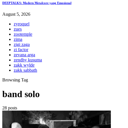
DEEPTALKS: Modern Metalcore yang Emosional
August 5, 2026
zyroquel
zues
zootemple
zima
zigi zaga
zi factor
zevana arga
zendhy kusuma
zakk wylde
zakk sabbath
Browsing Tag
band solo
28 posts